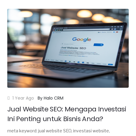
antar barang, jasa angkutan handal, layanan logistik
Surakarta, angkut barang murah, pengiriman aman
Surakarta, jasa pindahan Surakarta, layanan angkut barang
terpercaya, transportasi barang, solusi angkut barang,
layanan antar cepat, jasa angkut profesional, angkut barang
24 jam, pengiriman barang efisien, Surakarta, layanan angkut
barang terbaik.
1 Year Ago
By Halo CRM
Jual Website SEO: Mengapa Investasi
Ini Penting untuk Bisnis Anda?
meta keyword: jual website SEO, investasi website,