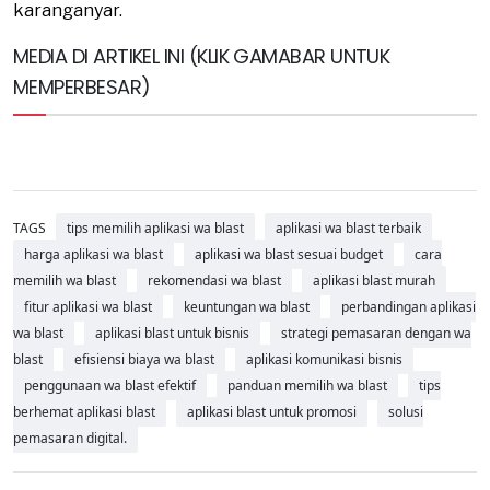
karanganyar.
MEDIA DI ARTIKEL INI (KLIK GAMABAR UNTUK
MEMPERBESAR)
TAGS
tips memilih aplikasi wa blast
aplikasi wa blast terbaik
harga aplikasi wa blast
aplikasi wa blast sesuai budget
cara
memilih wa blast
rekomendasi wa blast
aplikasi blast murah
fitur aplikasi wa blast
keuntungan wa blast
perbandingan aplikasi
wa blast
aplikasi blast untuk bisnis
strategi pemasaran dengan wa
blast
efisiensi biaya wa blast
aplikasi komunikasi bisnis
penggunaan wa blast efektif
panduan memilih wa blast
tips
berhemat aplikasi blast
aplikasi blast untuk promosi
solusi
pemasaran digital.