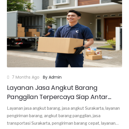
7 Months Ago
By Admin
Layanan Jasa Angkut Barang
Panggilan Terpercaya Siap Antar
Barang Anda di Surakarta
Layanan jasa angkut barang, jasa angkut Surakarta, layanan
pengiriman barang, angkut barang panggilan, jasa
transportasi Surakarta, pengiriman barang cepat, layanan