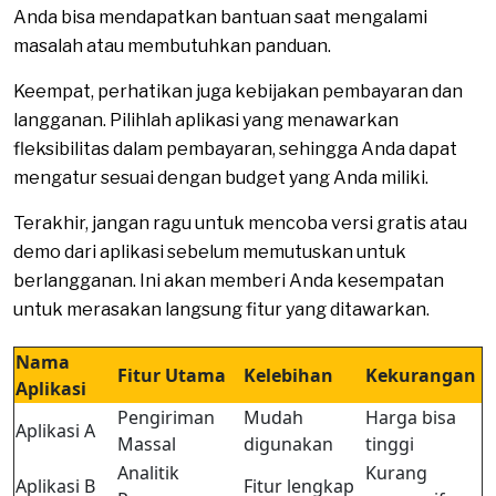
Anda bisa mendapatkan bantuan saat mengalami
masalah atau membutuhkan panduan.
Keempat, perhatikan juga kebijakan pembayaran dan
langganan. Pilihlah aplikasi yang menawarkan
fleksibilitas dalam pembayaran, sehingga Anda dapat
mengatur sesuai dengan budget yang Anda miliki.
Terakhir, jangan ragu untuk mencoba versi gratis atau
demo dari aplikasi sebelum memutuskan untuk
berlangganan. Ini akan memberi Anda kesempatan
untuk merasakan langsung fitur yang ditawarkan.
Nama
Fitur Utama
Kelebihan
Kekurangan
Aplikasi
Pengiriman
Mudah
Harga bisa
Aplikasi A
Massal
digunakan
tinggi
Analitik
Kurang
Aplikasi B
Fitur lengkap