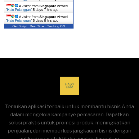
WhatsApp, teknologi
A visitor from
Singapore
viewed
"
Halo Pelanggan
"
5 days 7 hrs ago
komunikasi bisnis.
A visitor from
Singapore
viewed
"
Halo Pelanggan
"
5 days 8 hrs ago
Get Script
Real Time
Tracking ON
Temukan aplikasi terbaik untuk membantu bisnis Anda
dalam mengelola kampanye pemasaran. Dapatkan
solusi praktis untuk promosi produk, meningkatkan
penjualan, dan memperluas jangkauan bisnis dengan
aplikasi yang efektif dan mudah digunakan.