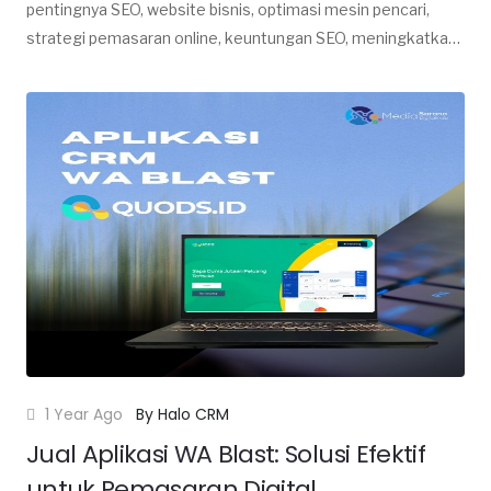
pentingnya SEO, website bisnis, optimasi mesin pencari,
strategi pemasaran online, keuntungan SEO, meningkatkan
visibilitas, website profesional, bisnis online, menarik
pelanggan, peringkat pencarian, jasa pembuatan website,
pengembangan website, digital marketing, ROI website,
website berkualitas, tips SEO, solusi bisnis online, analisis
website.
1 Year Ago
By Halo CRM
Jual Aplikasi WA Blast: Solusi Efektif
untuk Pemasaran Digital