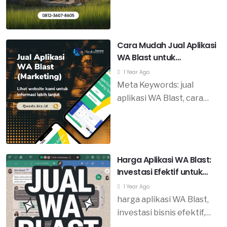
mendukung bisnis dalam
lembaga resmi di Solo.
meningkatkan
Tampil modern, responsif,
keterlibatan pelanggan
dan sesuai kebutuhan
dan mengoptimalkan
Cara Mudah Jual Aplikasi
instansi Anda.
manajemen hubungan
WA Blast untuk
pelanggan.
Memperluas Jangkauan
1 Year Ago
Bisnis Anda
Meta Keywords: jual
aplikasi WA Blast, cara
mudah jual WA Blast,
memperluas jangkauan
bisnis, strategi pemasaran
digital, aplikasi marketing
Harga Aplikasi WA Blast:
WhatsApp, tips jualan
Investasi Efektif untuk
aplikasi, bisnis online,
Bisnis
1 Year Ago
pemasaran WhatsApp,
harga aplikasi WA Blast,
keuntungan WA Blast,
investasi bisnis efektif,
meningkatkan penjualan,
aplikasi pemasaran